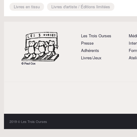
Livres en tissu
Livres d'artiste / Éditions limitées
Les Trois Ourses
Médi
Presse
Inte
Adhérents
Form
Livres/Jeux
Atel
2019 © Les Trois Ourses