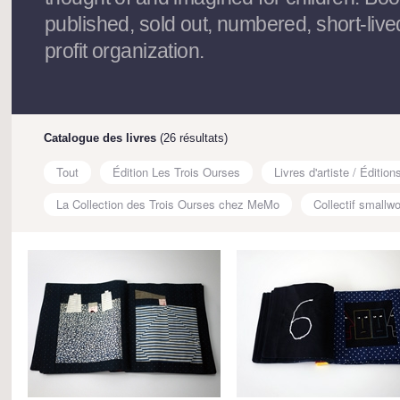
published, sold out, numbered, short-live
profit organization.
Catalogue des livres
(26 résultats)
Tout
Édition Les Trois Ourses
Livres d'artiste / Édition
La Collection des Trois Ourses chez MeMo
Collectif smallwo