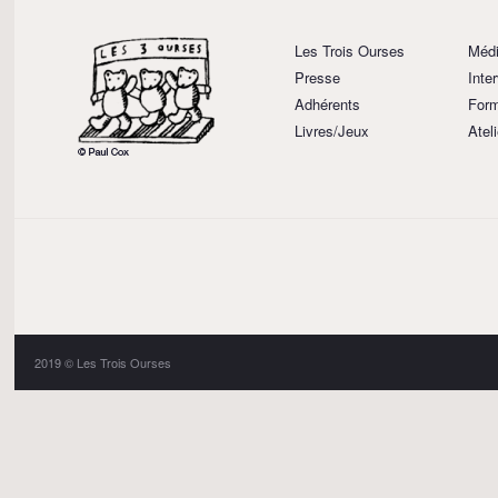
Les Trois Ourses
Médi
Presse
Inte
Adhérents
Form
Livres/Jeux
Atel
2019 © Les Trois Ourses