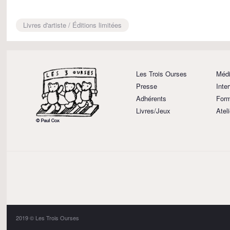
Livres d'artiste / Éditions limitées
Les Trois Ourses
Médi
Presse
Inte
Adhérents
Form
Livres/Jeux
Atel
2019 © Les Trois Ourses