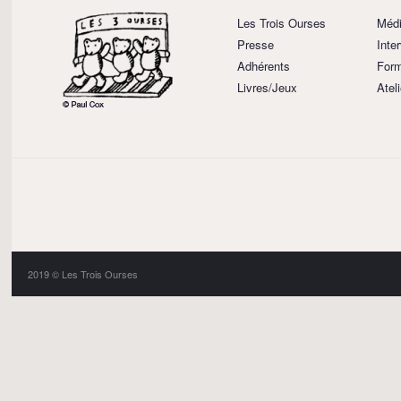
Les Trois Ourses
Médi
Presse
Inte
Adhérents
Form
Livres/Jeux
Atel
2019 © Les Trois Ourses