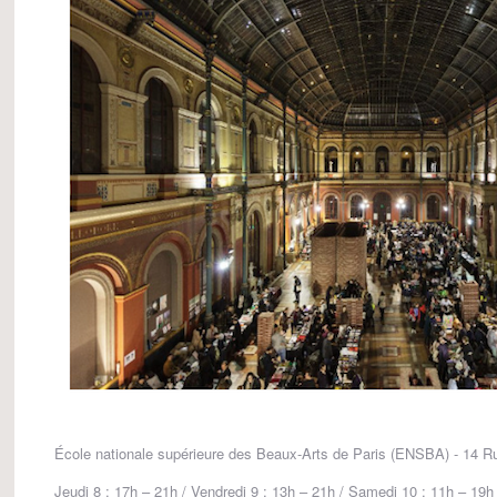
École nationale supérieure des Beaux-Arts de Paris (ENSBA) - 14 R
Jeudi 8 : 17h – 21h / Vendredi 9 : 13h – 21h / Samedi 10 : 11h – 19