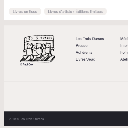
Livres en tissu
Livres d'artiste / Éditions limitées
Les Trois Ourses
Médi
Presse
Inte
Adhérents
Form
Livres/Jeux
Atel
2019 © Les Trois Ourses