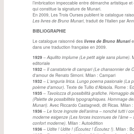
l’imbrication impeccable entre démarche artistique 
qui constitue la signature de Munari.
En 2009, Les Trois Ourses publient le catalogue rais
Les livres de Bruno Munari
, traduit de l'italien par An
BIBLIOGRAPHIE
Le catalogue raisonné des
livres de Bruno Munari
e
dans une traduction française en 2009.
1929
–
Aquilito implume (Le petit aigle sans plume).
M
editoriale
1932
–
Il canstatorie di campari (Le chansonnier de 
d'amour de Renato Simoni. Milan : Campari
1932
–
L'anguria lirica. Lungo poema pasionale (La 
poème d'amour).
Texte de Tullio d'Abisola. Rome : Ed
1935
–
Tavolozza di possibilità grafiche. Homaggio de
(Palette de possibilités typographiques. Hommage des
Munari).
Avec Riccardo Castagnedi, dit Ricas. Milan 
1936
–
Le forze ingnote dell'anima – nonché tutti i conf
moderne esigenze (Les forces inconnues de l'âme – sa
confort moderne)
. Milan : Autoédition
1936
–
Udite ! Udite ! (Écoutez ! Écoutez !)
. Milan : 