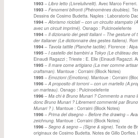
1993
–
Libro letto (Livrelulivrelit).
Avec Marco Ferreri. 
1993
–
Fenomeni bifronti (Phénomènes doubles).
Te
Dessins de Cosimo Budetta. Naples : Laboratorio Dad
1994
–
Aforismo riciclati – con un circuito stampato 
avec un circuit imprimé).
Osnago : Pulcinoelefente
1994
–
Il dizionario dei gesti italiani – The gesture of
der italianer (Le dictionnaire des gestes italiens).
Rome
1994
–
Tavola tattile (Planche tactile).
Florence : Alp
1995
–
I castello dei bambini a Tokyo (Le château de
Einaudi Ragazzi ; Trieste : E. Elle (Einaudi Ragazzi. 
1995
–
Il mare come artigiano (La mer comme artisa
craftsman
).
Mantoue : Corraini (Block Notes)
1995
–
Emozioni (Emotions).
Mantoue : Corraini (Blo
1996
–
A proposito di torroni – con un martello (A p
un marteau).
Osnago : Pulcinoelefente
1996
–
Ma chi è Bruno Munari ? Commento a mano li
donc Bruno Munari ? Librement commenté par Bruno
Munari ?
).
Mantoue : Corraini (Block Notes)
1996
–
Prima del disegno – Before the drawing – Avan
zeichnung.
Mantoue : Corraini (Block Notes)
1996
–
Segno & segno – (Signe & signe).
Texte de B
originaux de Cosimo Budetta. Notes de Gillo Dorfles. N