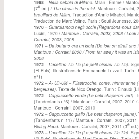
1968
–
Nella nebbia di Milano
. Milan : Emme / Mantou
e
(7
éd.) /
The circus in the mist.
Mantoue : Corraini, 
brouillard de Milan.
Traduction d’Annie Mirabel. Manto
Traduction de Marc Voline. Paris : Seuil Jeunesse, 2
1970
–
Guardiamoci negli occhi (Regardons-nous dan
Lucini, 1970 /
Mantoue : Corraini, 2003, 2008 / Look 
Corraini,
2003, 2008
1971
–
Da lontano era un’isola (De loin on dirait une î
Mantoue : Corraini 2006 /
From far away it was an isl
2006
1972
–
L’ucellino Tic Tic (Le petit oiseau Tic Tic)
. Sig
(Et Puis). Illustrations de Emmanuele Luzzati. Turin :
n°1)
1972
–
A- Ulì-Ulé – Filastrocche, conte, ninnenanne 
berçeuses)
. Texte de Nico Orengo. Turin : Einaudi (Li
1972
–
Cappuccetto verde (Le petit chaperon vert)
. T
(Tandenfants n°6) / Mantoue : Corraini, 2007, 2010
/
Mantoue : Corraini, 2007, 2010
1972
–
Cappuccetto giallo (Le petit chaperon jaune)
.
(Tandenfants n°11) / Mantoue : Corraini, 2007, 2011 
e
Riding Hood.
Mantoue : Corraini, 2007, 2011 (3
éd.)
1973
–
L’ucellino Tic Tic (Le petit oiseau Tic Tic)
. Sig
(Et Puis). Illustrations de Mari Carmen Diaz. Turin : 