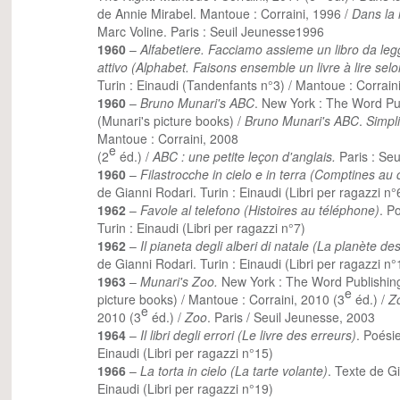
de Annie Mirabel. Mantoue : Corraini, 1996 /
Dans la 
Marc Voline. Paris : Seuil Jeunesse1996
1960
–
Alfabetiere. Facciamo assieme un libro da le
attivo (Alphabet. Faisons ensemble un livre à lire sel
Turin : Einaudi (Tandenfants n°3) / Mantoue : Corrain
1960
–
Bruno Munari's ABC
. New York : The Word P
(Munari's picture books) /
Bruno Munari's ABC
.
Simpli
Mantoue : Corraini, 2008
e
(2
éd.) /
ABC : une petite leçon d'anglais.
Paris : Se
1960
–
Filastrocche in cielo e in terra (Comptines au c
de Gianni Rodari. Turin : Einaudi (Libri per ragazzi n°
1962
–
Favole al telefono (Histoires au téléphone)
. P
Turin : Einaudi (Libri per ragazzi n°7)
1962
–
Il pianeta degli alberi di natale (La planète d
de Gianni Rodari. Turin : Einaudi (Libri per ragazzi n°
1963
–
Munari's Zoo.
New York : The Word Publishin
e
picture books) / Mantoue : Corraini, 2010 (3
éd.) /
Z
e
2010 (3
éd.) /
Zoo
. Paris / Seuil Jeunesse, 2003
1964
–
Il libri degli errori (Le livre des erreurs)
. Poési
Einaudi (Libri per ragazzi n°15)
1966
–
La torta in cielo (La tarte volante)
. Texte de Gi
Einaudi (Libri per ragazzi n°19)