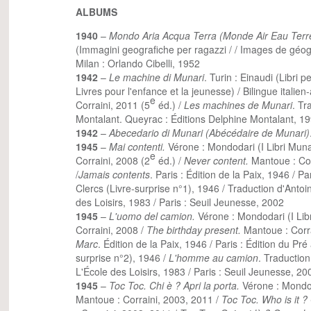
ALBUMS
1940
–
Mondo Aria Acqua Terra (Monde Air Eau Terr
(Immagini geografiche per ragazzi / / Images de géog
Milan : Orlando Cibelli, 1952
1942
–
Le machine di Munari
. Turin : Einaudi (Libri pe
Livres pour l'enfance et la jeunesse) / Bilingue italien
e
Corraini, 2011 (5
éd.) /
Les machines de Munari
. Tr
Montalant. Queyrac : Éditions Delphine Montalant, 1
1942
–
Abecedario di Munari (Abécédaire de Munari)
1945
–
Mai contenti.
Vérone : Mondodari (I Libri Muna
e
Corraini, 2008 (2
éd.) /
Never content.
Mantoue : Cor
/
Jamais contents
. Paris : Édition de la Paix, 1946 / Pa
Clercs (Livre-surprise n°1), 1946 / Traduction d'Antoin
des Loisirs, 1983 / Paris : Seuil Jeunesse, 2002
1945
–
L'uomo del camion.
Vérone : Mondodari (I Lib
Corraini, 2008 /
The birthday present.
Mantoue : Corr
Marc
. Édition de la Paix, 1946 / Paris : Édition du Pré
surprise n°2), 1946 /
L'homme au camion
. Traduction
L'École des Loisirs, 1983 / Paris : Seuil Jeunesse, 20
1945
–
Toc Toc. Chi è ? Apri la porta.
Vérone : Mondoda
Mantoue : Corraini, 2003, 2011 /
Toc Toc. Who is it 