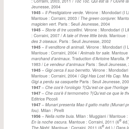
: Corraini, 2003, 2011 /
Toc Toc. Qui est là ? Ouvre la
Jeunesse, 2004
1945
–
Il Prestigiatore verde.
Vérone : Mondodari (I Li
Mantoue : Corraini, 2003 /
The green conjurer.
Mantou
magicien vert
. Paris : Seuil Jeunesse, 2004
1945
–
Storie di tre uccellini.
Vérone : Mondodari (I Li
: Corraini, 2007 /
A tale of three little birds.
Mantoue : 
des 3 oiseaux
. Paris : Seuil Jeunesse, 2002
1945
–
Il venditore di animali.
Vérone : Mondodari (I Li
Mantoue : Corraini, 2004 /
Animals for sale.
Mantoue :
marchand d'animaux
. Traduction d'Antoine Marolla. Pa
1983 /
Le vendeur d'animaux
Paris : Seuil Jeunesse,
1945
–
Gigi cerca il suo berretto.
Vérone : Mondodari (
Mantoue : Corraini, 2004 /
Gigi Has Lost His Cap.
Man
Gigi a perdu sa casquette
Paris : Seuil Jeunesse, 20
1947
–
Che cos'è l'orologio ?(Qu'est-ce que l'horloge 
1947
–
Che cos'è il termometro ?(Qu'est-ce que le t
Editrice Piccoli
1947
–
Munari presenta Mao il gatto matto (Munari p
fou).
Milan : Pirelli
1956
–
Nella notte buia.
Milan : Muggiani / Mantoue : 
e
En la noche oscura.
Mantoue : Corraini, 2011 (6
éd.
e
The Night.
Mantoue : Corraini, 2011 (6
éd.) /
Dans la