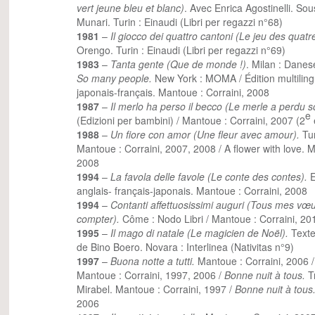
vert jeune bleu et blanc)
. Avec Enrica Agostinelli. Sou
Munari. Turin : Einaudi (Libri per regazzi n°68)
1981
–
Il giocco dei quattro cantoni (Le jeu des quatr
Orengo. Turin : Einaudi (Libri per regazzi n°69)
1983
–
Tanta gente (Que de monde !)
. Milan : Danes
So many people.
New York : MOMA / Édition multilingu
japonais-français. Mantoue : Corraini, 2008
1987
–
Il merlo ha perso il becco (Le merle a perdu s
e
(Edizioni per bambini) / Mantoue : Corraini, 2007 (2
1988
–
Un fiore con amor (Une fleur avec amour).
Tur
Mantoue : Corraini, 2007, 2008 / A flower with love. 
2008
1994
–
La favola delle favole (Le conte des contes).
E
anglais- français-japonais. Mantoue : Corraini, 2008
1994
–
Contanti affettuosissimi auguri (Tous mes vœu
compter).
Côme : Nodo Libri / Mantoue : Corraini, 20
1995
–
Il mago di natale (Le magicien de Noël).
Texte
de Bino Boero. Novara : Interlinea (Nativitas n°9)
1997
–
Buona notte a tutti.
Mantoue : Corraini, 2006 
Mantoue : Corraini, 1997, 2006 /
Bonne nuit à tous.
T
Mirabel. Mantoue : Corraini, 1997 /
Bonne nuit à tous
2006