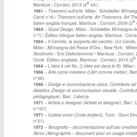
e
Mantoue : Corraini, 2013 (4
éd.)
1961
–
Theoremi sull'arte
. Milan : Scheiwiller All'ins
Carré n°4) /
Theoremi sull'arte. Art Theorems. Art T
e
italien-anglais-français. Mantoue : Corraini, 2009 (2
1963
–
Good Design
. Milan : Scheiwiller All'insegna
n°7) / Édition bilingue italien-anglais. Mantoue : Corra
1964
–
Il Cerchio, la scoperta del cerchio. (Le Cercle
Milan : All'insegna del Pesce d'Oro ; New York : Wi
Stockholm : Eric Diefenbronner / Mantoue : Corraini,
e
Circle
. Édition anglaise. Mantoue : Corraini, 2010 (2
1964
–
L'idea è nel filo. (L'idée est dans le fil)
. Milan 
1966
–
Arte come mestiere (L’Art comme métier)
. Bar
n°46)
1968
–
Design e comunicazione visiva. Contributo a
didattica (Design et communication visuelle. Contrib
pédagogique)
. Bari : Laterza
1971
–
Artista e designer (Artiste et designer)
. Bari :
n°197)
1971
–
Codice ovvio (Code évident)
. Turin : Giuni Ei
n°21)
1972
–
Xerografia – documentazione sull’uso creativ
Xerox (Xérographie – document pour un usage créat