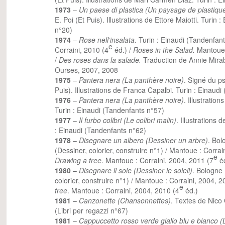
1973
–
Un paese di plastica (Un paysage de plastiqu
E. Poi (Et Puis). Illustrations de Ettore Maiotti. Turin
n°20)
1974
–
Rose nell’insalata.
Turin : Einaudi (Tandenfant
e
Corraini, 2010 (4
éd.) /
Roses in the Salad.
Mantoue :
/
Des roses dans la salade.
Traduction de Annie Mirabe
Ourses, 2007, 2008
1975
–
Pantera nera (La panthère noire)
. Signé du p
Puis). Illustrations de Franca Capalbi. Turin : Einaud
1976
–
Pantera nera (La panthère noire)
. Illustratio
Turin : Einaudi (Tandenfants n°57)
1977
–
Il furbo colibri (Le colibri malin)
. Illustrations 
: Einaudi (Tandenfants n°62)
1978
–
Disegnare un albero (Dessiner un arbre)
. Bol
(Dessiner, colorier, construire n°1) / Mantoue : Corrai
e
Drawing a tree
. Mantoue : Corraini, 2004, 2011 (7
éd
1980
–
Disegnare il sole (Dessiner le soleil)
. Bologne 
colorier, construire n°1) / Mantoue : Corraini, 2004, 2
e
tree
. Mantoue : Corraini, 2004, 2010 (4
éd.)
1981
–
Canzonette (Chansonnettes)
. Textes de Nico 
(Libri per regazzi n°67)
1981
–
Cappuccetto rosso verde giallo blu e bianco (