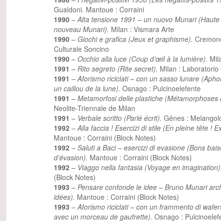
Gualdoni. Mantoue : Corraini
1990
–
Alta tensione 1991 – un nuovo Munari (Haute
nouveau Munari).
Milan : Vismara Arte
1990
–
Giochi e grafica (Jeux et graphisme).
Cremone
Culturale Soncino
1990
–
Occhio alla luce (Coup d’œil à la lumière).
Mil
1991
–
Rito segreto (Rite secret).
Milan : Laboratorio
1991
–
Aforismo riciclati – con un sasso lunare (Aph
un caillou de la lune).
Osnago : Pulcinoelefente
1991
–
Metamorfosi delle plastiche (Métamorphoses 
Neolite-Triennale de Milan
1991
–
Verbale scritto (Parlé écrit).
Gênes : Melangol
1992
–
Alla faccia ! Esercizi di stile (En pleine tête ! 
Mantoue : Corraini (Block Notes)
1992
–
Saluti a Baci – esercizi di evasione (Bons ba
d’évasion).
Mantoue : Corraini (Block Notes)
1992
–
Viaggo nella fantasia (Voyage en imagination
(Block Notes)
1993
–
Pensare confonde le idee – Bruno Munari archi
idées).
Mantoue : Corraini (Block Notes)
1993
–
Aforismo riciclati – con un frammento di wafe
avec un morceau de gaufrette).
Osnago : Pulcinoelef