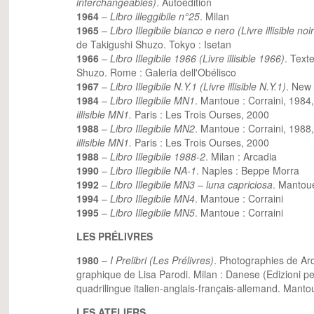
interchangeables)
. Autoédition
1964
–
Libro illeggibile n°25
. Milan
1965
–
Libro Illegibile bianco e nero (Livre illisible noi
de Takigushi Shuzo. Tokyo : Isetan
1966
–
Libro Illegibile 1966 (Livre illisible 1966)
. Text
Shuzo. Rome : Galeria dell'Obélisco
1967
–
Libro Illegibile N.Y.1 (Livre illisible N.Y.1)
. New
1984
–
Libro Illegibile MN1
. Mantoue : Corraini, 1984
illisible MN1.
Paris : Les Trois Ourses, 2000
1988
–
Libro Illegibile MN2
. Mantoue : Corraini, 1988
illisible MN1.
Paris : Les Trois Ourses, 2000
1988
–
Libro Illegibile 1988-2
. Milan : Arcadia
1990
–
Libro Illegibile NA-1
. Naples : Beppe Morra
1992
–
Libro Illegibile MN3 – luna capriciosa
. Mantoue
1994
–
Libro Illegibile MN4
. Mantoue : Corraini
1995
–
Libro Illegibile MN5
. Mantoue : Corraini
LES PRÉLIVRES
1980
–
I Prelibri (Les Prélivres)
. Photographies de Ar
graphique de Lisa Parodi. Milan : Danese (Edizioni pe
quadrilingue italien-anglais-français-allemand. Manto
LES ATELIERS