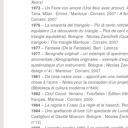
Xeorx)
1973
–
Un Fiore con amore (Une fleur avec amour)
.
Tana. Milan : Emme / Mantoue : Corraini, 2007 /
A flo
Corraini, 2007
1976
–
La scoperta del triangolo – Più di cento notizie 
equilatero (La découverte du triangle – Plus de cent no
triangle équilatéral)
. Bologne : Nicolas Zanichelli (Qu
triangolo
/
The triangle
Mantoue : Corraini, 2007
1977
–
Fantasia (De la Fantaisie)
. Bari : Laterza
1977
–
Xerografie originali – un estempio di sperimen
strumentale (Xérographies originales – exemple d’ex
systématique d’un instrument).
Bologne : Nicolas Zani
design n°4) / Mantoue : Corraini, 2007
1981
–
Da cosa nasce cosa – appunti per una metodo
chose à l’autre – Notes pour la conception d’un projet
(Biblioteca di cultura moderna n°849)
1982
–
Ciccì Coccò.
Veniano : FotoSelex / Édition trili
français. Mantoue : Corraini, 2000
1984
–
La regola e il caso (La règle et le hasard)
. Ro
1984
–
Uno spettacolo di luce (Un spectacle de Lumi
Castiglioni et Davide Mosconi. Bologne : Nicolas Zani
n°12)
1986
–
I negativi-positivi 1950 (Les négatifs-positifs 