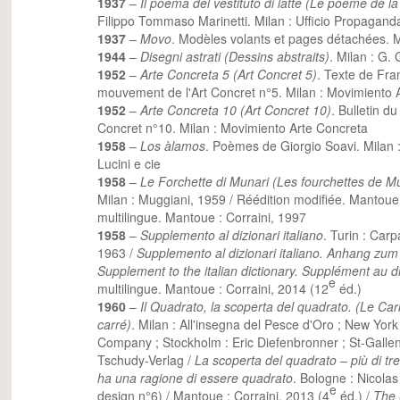
1937
–
Il poema del vestituto di latte (Le poème de la 
Filippo Tommaso Marinetti. Milan : Ufficio Propagand
1937
–
Movo
. Modèles volants et pages détachées. Mi
1944
–
Disegni astrati (Dessins abstraits)
. Milan : G. 
1952
–
Arte Concreta 5 (Art Concret 5)
. Texte de Fra
mouvement de l'Art Concret n°5. Milan : Movimiento 
1952
–
Arte Concreta 10 (Art Concret 10)
. Bulletin d
Concret n°10. Milan : Movimiento Arte Concreta
1958
–
Los àlamos
. Poèmes de Giorgio Soavi. Milan : 
Lucini e cie
1958
–
Le Forchette di Munari (Les fourchettes de M
Milan : Muggiani, 1959 / Réédition modifiée. Mantoue :
multilingue. Mantoue : Corraini, 1997
1958
–
Supplemento al dizionari italiano
. Turin : Carp
1963 /
Supplemento al dizionari italiano. Anhang zum 
Supplement to the italian dictionary. Supplément au dic
e
multilingue. Mantoue : Corraini, 2014 (12
éd.)
1960
–
Il Quadrato, la scoperta del quadrato. (Le Car
carré)
. Milan : All'insegna del Pesce d'Oro ; New Yor
Company ; Stockholm : Eric Diefenbronner ; St-Galle
Tschudy-Verlag /
La scoperta del quadrato – più di tre
ha una ragione di essere quadrato
. Bologne : Nicolas
e
design n°6) / Mantoue : Corraini, 2013 (4
éd.) /
The 