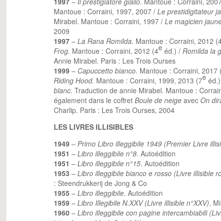
1997
–
Il prestigiatore giallo.
Mantoue : Corraini, 200
Mantoue : Corraini, 1997, 2007 /
Le prestidigitateur 
Mirabel. Mantoue : Corraini, 1997 /
Le magicien jaune
2009
1997
–
La Rana Romilda.
Mantoue : Corraini, 2012 (
e
Frog.
Mantoue : Corraini, 2012 (4
éd.) /
Romilda la g
Annie Mirabel. Paris : Les Trois Ourses
1999
–
Capuccetto bianco.
Mantoue : Corraini, 2017 
e
Riding Hood.
Mantoue : Corraini, 1999, 2013 (7
éd.)
blanc.
Traduction de annie Mirabel. Mantoue : Corrain
également dans le coffret
Boule de neige
avec
On dira
Charlip. Paris : Les Trois Ourses, 2004
LES LIVRES ILLISIBLES
1949
–
Primo Libro illeggibile 1949 (Premier Livre illis
1951
–
Libro illeggibile n°8
. Autoédition
1951
–
Libro illeggibile n°15
. Autoédition
1953
–
Libro illeggibile bianco e rosso (Livre illisible 
: Steendrukkerij de Jong & Co
1955
–
Libro illeggibile
. Autoédition
1959
–
Libro Illegibile N.XXV (Livre illisible n°XXV)
. Mi
1960
–
Libro illeggibile con pagine intercambiabili (Li