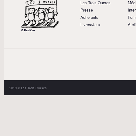
Les Trois Ourses
Médi
Presse
Inte
Adhérents
Form
Livres/Jeux
Atel
2019 © Les Trois Ourses