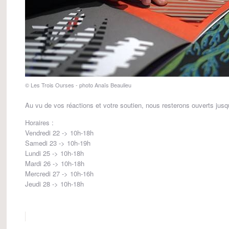
© Les Trois Ourses - photo Anaïs Beaulieu
Au vu de vos réactions et votre soutien, nous resterons ouverts jusq
Horaires :
Vendredi 22 -> 10h-18h
Samedi 23 -> 10h-19h
Lundi 25 -> 10h-18h
Mardi 26 -> 10h-18h
Mercredi 27 -> 10h-16h
Jeudi 28 -> 10h-18h