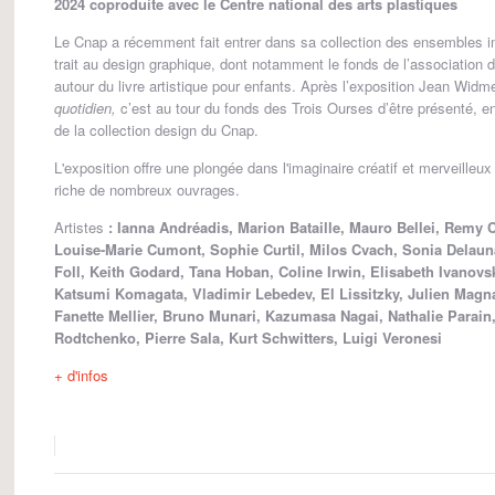
2024 coproduite avec le Centre national des arts plastiques
Le Cnap a récemment fait entrer dans sa collection des ensembles i
trait au design graphique, dont notamment le fonds de l’association 
autour du livre artistique pour enfants. Après l’exposition Jean Widm
quotidien,
c’est au tour du fonds des Trois Ourses d’être présenté, e
de la collection design du Cnap.
L'exposition offre une plongée dans l'imaginaire créatif et merveilleux
riche de nombreux ouvrages.
Artistes
: Ianna Andréadis, Marion Bataille, Mauro Bellei, Remy C
Louise-Marie Cumont, Sophie Curtil, Milos Cvach, Sonia Delaun
Foll, Keith Godard, Tana Hoban, Coline Irwin, Elisabeth Ivanovs
Katsumi Komagata, Vladimir Lebedev, El Lissitzky, Julien Magn
Fanette Mellier, Bruno Munari, Kazumasa Nagai, Nathalie Parain
Rodtchenko, Pierre Sala, Kurt Schwitters, Luigi Veronesi
+ d'infos