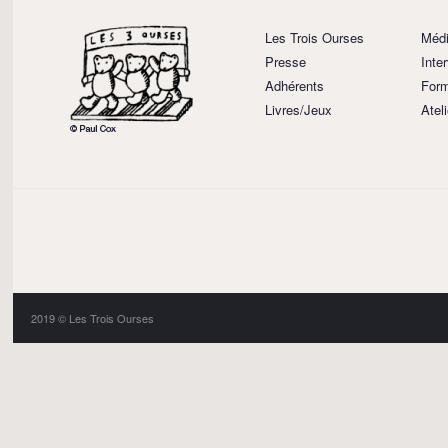
Les Trois Ourses
Médi
Presse
Inte
Adhérents
Form
Livres/Jeux
Atel
2019 © Les Trois Ourses