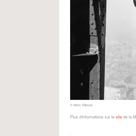
© Marc Riboud
Plus d'informations sur le
site
de la M