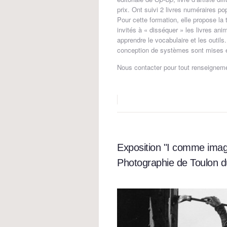
prix. Ont suivi 2 livres numéraires p
Pour cette formation, elle propose la 
invités à « disséquer » les livres ani
apprendre le vocabulaire et les outils
conception de systèmes sont mises en 
Nous contacter pour tout renseigneme
Exposition "I comme imag
Photographie de Toulon du