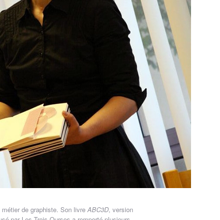
 métier de graphiste. Son livre
ABC3D
, version
iffusé par Les Trois Ourses a remporté plusieurs