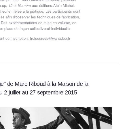
op-up,
10
et
Numéro
aux éditions Albin Michel.
théorie mêlée à la pratique. Les participants sont
més afin d'observer les techniques de fabrication,
.
Des expérimentations de mise en volume, de
place de façon collective et individuelle.
nt ou inscription: troisourses@wanadoo.fr
e" de Marc Riboud à la Maison de la
 2 juillet au 27 septembre 2015