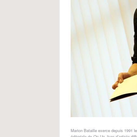
Marion Bataille exerce depuis 1991 le
éditoriale de
Op-Up
, livre d’artiste d