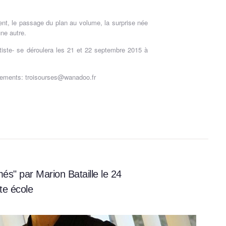
nt, le passage du plan au volume, la surprise née
ne autre.
rtiste- se déroulera les 21 et 22 septembre 2015 à
nements: troisourses@wanadoo.fr
és" par Marion Bataille le 24
te école