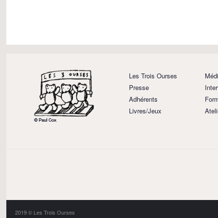
Les Trois Ourses
Médi
Presse
Inte
Adhérents
Form
Livres/Jeux
Atel
2019 © Les Trois Ourses