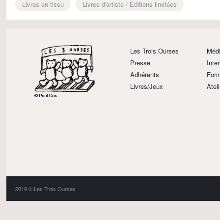
Livres en tissu
Livres d'artiste / Éditions limitées
Les Trois Ourses
Médi
Presse
Inte
Adhérents
Form
Livres/Jeux
Atel
2019 © Les Trois Ourses