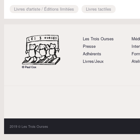
Livres d'artiste / Éditions limitées
Livres tactiles
Les Trois Ourses
Médi
Presse
Inte
Adhérents
Form
Livres/Jeux
Atel
2019 © Les Trois Ourses