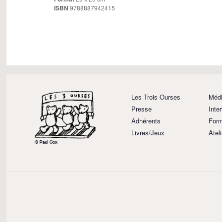
ISBN
9788887942415
Les Trois Ourses
Médi
Presse
Inte
Adhérents
Form
Livres/Jeux
Atel