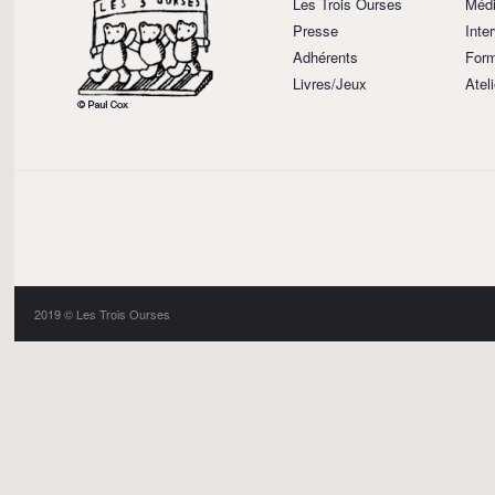
Les Trois Ourses
Médi
Presse
Inte
Adhérents
Form
Livres/Jeux
Atel
2019 © Les Trois Ourses