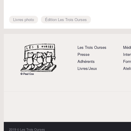
Livres photo
Édition Les Trois Ourses
Les Trois Ourses
Médi
Presse
Inte
Adhérents
Form
Livres/Jeux
Atel
2019 © Les Trois Ourses