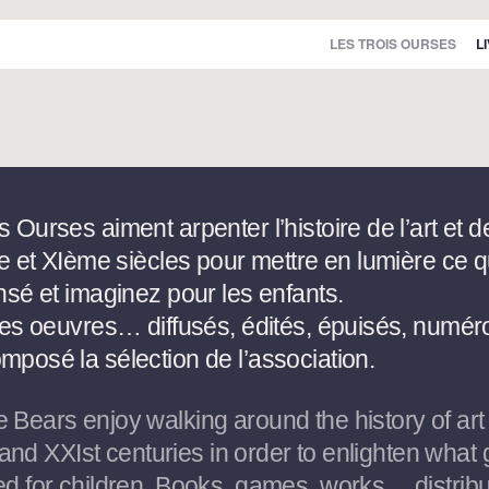
LES TROIS OURSES
L
 Ourses aiment arpenter l’histoire de l’art et d
me et XIème siècles pour mettre en lumière ce 
nsé et imaginez pour les enfants.
des oeuvres… diffusés, édités, épuisés, numér
posé la sélection de l’association.
 Bears enjoy walking around the history of art
h and XXIst centuries in order to enlighten what g
ed for children. Books, games, works… distribu