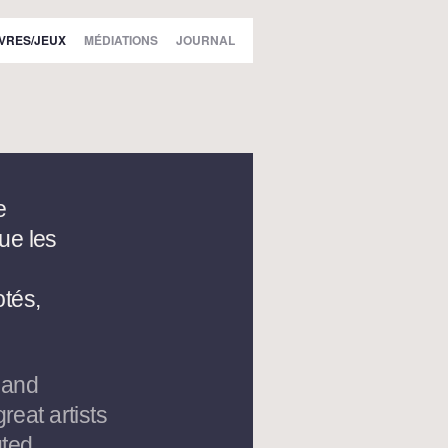
IVRES/JEUX
MÉDIATIONS
JOURNAL
e
que les
otés,
 and
reat artists
ted ,