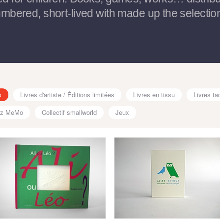
umbered, short-lived with made up the selection
s
Livres d'artiste / Éditions limitées
Livres en tissu
Livres tac
hez MeMo
Collectif smallworld
Jeux