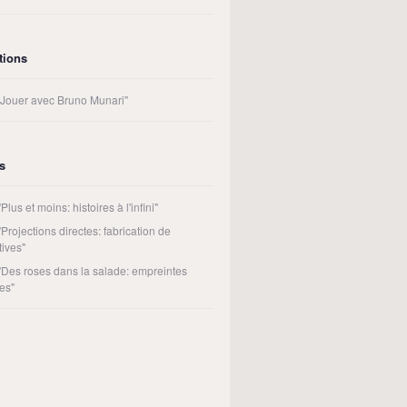
tions
t Jouer avec Bruno Munari"
rs
"Plus et moins: histoires à l'infini"
"Projections directes: fabrication de
tives"
 "Des roses dans la salade: empreintes
es"