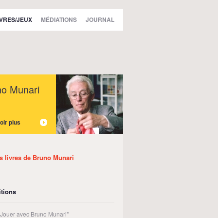
IVRES/JEUX
MÉDIATIONS
JOURNAL
no Munari
oir plus
es livres de Bruno Munari
tions
t Jouer avec Bruno Munari"