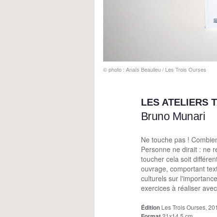
© photo : Anaïs Beaulieu / Les Trois Ourses
LES ATELIERS 
Bruno Munari
Ne touche pas ! Combien 
Personne ne dirait : ne 
toucher cela soit différe
ouvrage, comportant text
culturels sur l'importanc
exercices à réaliser avec
Édition
Les Trois Ourses, 20
Format
21x14,5 cm