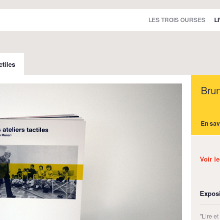
LES TROIS OURSES
L
ctiles
Bru
En sav
Voir l
Exposi
"Lire e